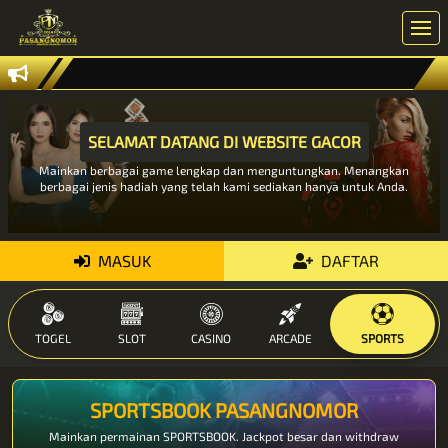
SELAMAT DATANG DI WEBSITE GACOR
Mainkan berbagai game lengkap dan menguntungkan. Menangkan
berbagai jenis hadiah yang telah kami sediakan hanya untuk Anda.
MASUK
DAFTAR
TOGEL
SLOT
CASINO
ARCADE
SPORTS
SPORTSBOOK
PASANGNOMOR
Mainkan permainan SPORTSBOOK. Jackpot besar dan withdraw